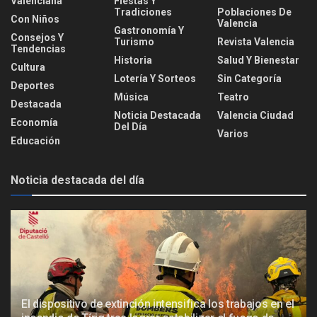
Valenciana
Fiestas Y
Tradiciones
Poblaciones De
Con Niños
Valencia
Gastronomía Y
Consejos Y
Turismo
Revista Valencia
Tendencias
Historia
Salud Y Bienestar
Cultura
Lotería Y Sorteos
Sin Categoría
Deportes
Música
Teatro
Destacada
Noticia Destacada
Valencia Ciudad
Economía
Del Día
Varios
Educación
Noticia destacada del día
El dispositivo de extinción intensifica los trabajos en el