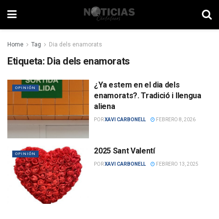
Home
Tag
Dia dels enamorats
Etiqueta:
Dia dels enamorats
¿Ya estem en el dia dels
OPINIÓN
enamorats?. Tradició i llengua
aliena
POR
XAVI CARBONELL
FEBRERO 8, 2026
2025 Sant Valentí
OPINIÓN
POR
XAVI CARBONELL
FEBRERO 13, 2025