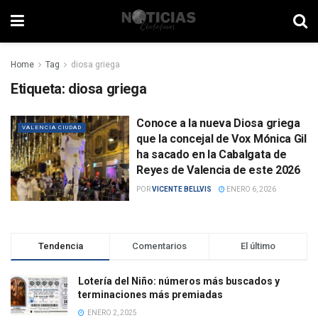
Home
Tag
diosa griega
Etiqueta:
diosa griega
Conoce a la nueva Diosa griega
VALENCIA CIUDAD
que la concejal de Vox Mónica Gil
ha sacado en la Cabalgata de
Reyes de Valencia de este 2026
POR
VICENTE BELLVIS
ENERO 6, 2026
Tendencia
Comentarios
El último
Lotería del Niño: números más buscados y
terminaciones más premiadas
ENERO 2, 2025