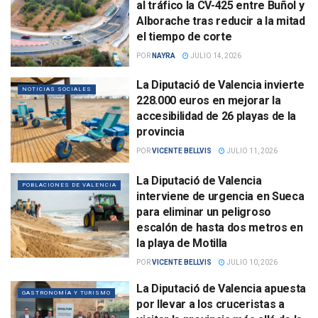
al tráfico la CV-425 entre Buñol y
Alborache tras reducir a la mitad
el tiempo de corte
POR
NAYRA
JULIO 14, 2026
La Diputació de Valencia invierte
NOTICIAS SOCIALES
228.000 euros en mejorar la
accesibilidad de 26 playas de la
provincia
POR
VICENTE BELLVIS
JULIO 11, 2026
La Diputació de Valencia
POBLACIONES DE VALENCIA
interviene de urgencia en Sueca
para eliminar un peligroso
escalón de hasta dos metros en
la playa de Motilla
POR
VICENTE BELLVIS
JULIO 10, 2026
La Diputació de Valencia apuesta
GASTRONOMÍA Y TURISMO
por llevar a los cruceristas a