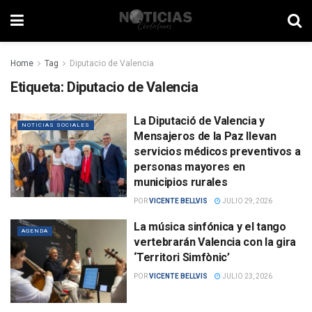
Home
Tag
Diputacio de Valencia
Etiqueta:
Diputacio de Valencia
La Diputació de Valencia y
NOTICIAS SOCIALES
Mensajeros de la Paz llevan
servicios médicos preventivos a
personas mayores en
municipios rurales
POR
VICENTE BELLVIS
JULIO 29, 2026
La música sinfónica y el tango
AGENDA
vertebrarán Valencia con la gira
‘Territori Simfònic’
POR
VICENTE BELLVIS
JULIO 23, 2026