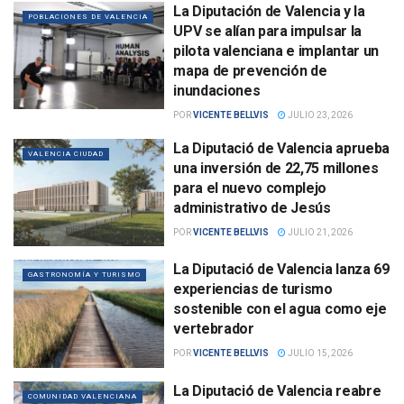
La Diputación de Valencia y la
POBLACIONES DE VALENCIA
UPV se alían para impulsar la
pilota valenciana e implantar un
mapa de prevención de
inundaciones
POR
VICENTE BELLVIS
JULIO 23, 2026
La Diputació de Valencia aprueba
VALENCIA CIUDAD
una inversión de 22,75 millones
para el nuevo complejo
administrativo de Jesús
POR
VICENTE BELLVIS
JULIO 21, 2026
La Diputació de Valencia lanza 69
GASTRONOMÍA Y TURISMO
experiencias de turismo
sostenible con el agua como eje
vertebrador
POR
VICENTE BELLVIS
JULIO 15, 2026
La Diputació de Valencia reabre
COMUNIDAD VALENCIANA