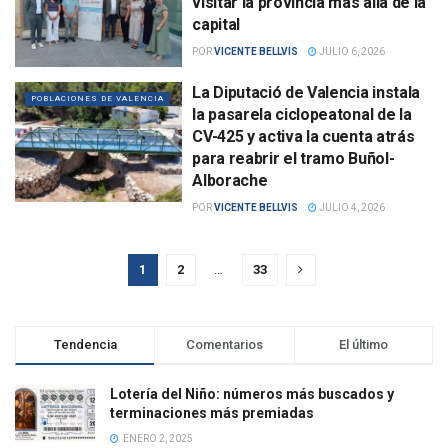
visitar la provincia más allá de la
capital
POR
VICENTE BELLVIS
JULIO 6, 2026
La Diputació de Valencia instala
POBLACIONES DE VALENCIA
la pasarela ciclopeatonal de la
CV-425 y activa la cuenta atrás
para reabrir el tramo Buñol-
Alborache
POR
VICENTE BELLVIS
JULIO 4, 2026
1
2
…
33
Tendencia
Comentarios
El último
Lotería del Niño: números más buscados y
terminaciones más premiadas
ENERO 2, 2025