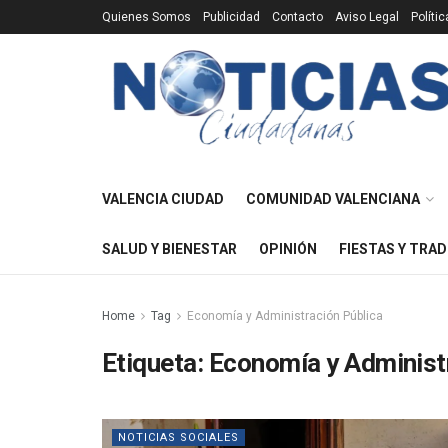
Quienes Somos
Publicidad
Contacto
Aviso Legal
Políti
VALENCIA CIUDAD
COMUNIDAD VALENCIANA
SALUD Y BIENESTAR
OPINIÓN
FIESTAS Y TRAD
Home
Tag
Economía y Administración Pública
Etiqueta:
Economía y Administ
NOTICIAS SOCIALES