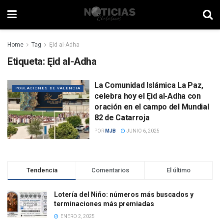
Home
Tag
Ęid al-Adha
Etiqueta:
Ęid al-Adha
La Comunidad Islámica La Paz,
POBLACIONES DE VALENCIA
celebra hoy el Ęid al-Adha con
oración en el campo del Mundial
82 de Catarroja
POR
MJB
JUNIO 6, 2025
Tendencia
Comentarios
El último
Lotería del Niño: números más buscados y
terminaciones más premiadas
ENERO 2, 2025