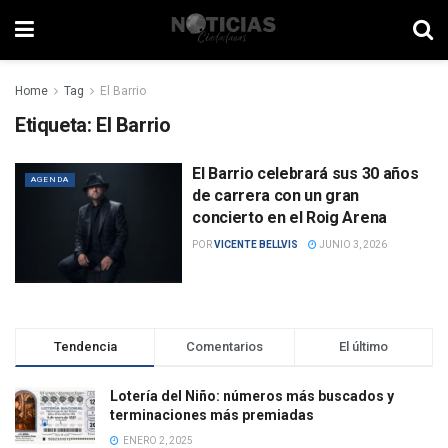
Home
Tag
El Barrio
Etiqueta:
El Barrio
El Barrio celebrará sus 30 años
AGENDA
de carrera con un gran
concierto en el Roig Arena
POR
VICENTE BELLVIS
JUNIO 3, 2026
Tendencia
Comentarios
El último
Lotería del Niño: números más buscados y
terminaciones más premiadas
ENERO 2, 2025