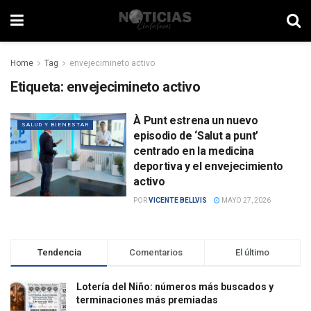
Home
Tag
envejecimineto activo
Etiqueta:
envejecimineto activo
À Punt estrena un nuevo
SALUD Y BIENESTAR
episodio de ‘Salut a punt’
centrado en la medicina
deportiva y el envejecimiento
activo
POR
VICENTE BELLVIS
MAYO 27, 2026
Tendencia
Comentarios
El último
Lotería del Niño: números más buscados y
terminaciones más premiadas