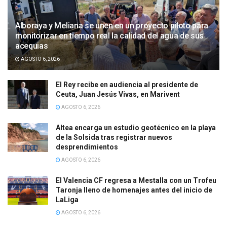
Alboraya y Meliana se unen en un proyecto piloto para
monitorizar en tiempo real la calidad del agua de sus
acequias
AGOSTO 6, 2026
El Rey recibe en audiencia al presidente de
Ceuta, Juan Jesús Vivas, en Marivent
AGOSTO 6, 2026
Altea encarga un estudio geotécnico en la playa
de la Solsida tras registrar nuevos
desprendimientos
AGOSTO 6, 2026
El Valencia CF regresa a Mestalla con un Trofeu
Taronja lleno de homenajes antes del inicio de
LaLiga
AGOSTO 6, 2026