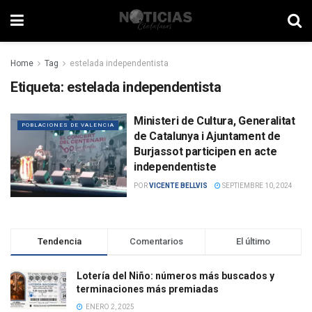
Home
Tag
estelada independentista
Etiqueta:
estelada independentista
Ministeri de Cultura, Generalitat
POBLACIONES DE VALENCIA
de Catalunya i Ajuntament de
Burjassot participen en acte
independentiste
POR
VICENTE BELLVIS
SEPTIEMBRE 10, 2024
Tendencia
Comentarios
El último
Lotería del Niño: números más buscados y
terminaciones más premiadas
ENERO 2, 2025