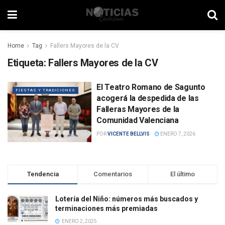
Home
Tag
Fallers Mayores de la CV
Etiqueta:
Fallers Mayores de la CV
El Teatro Romano de Sagunto
FIESTAS Y TRADICIONES
acogerá la despedida de las
Falleras Mayores de la
Comunidad Valenciana
POR
VICENTE BELLVIS
ENERO 7, 2026
Tendencia
Comentarios
El último
Lotería del Niño: números más buscados y
terminaciones más premiadas
ENERO 2, 2025