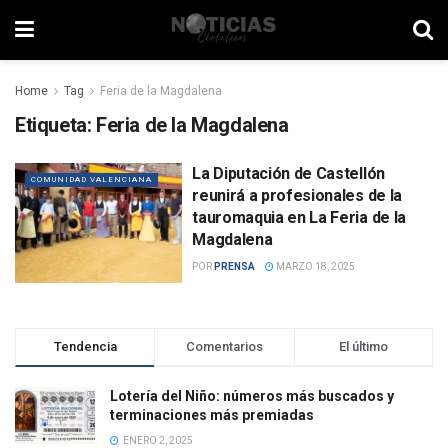
Home
Tag
Feria de la Magdalena
Etiqueta:
Feria de la Magdalena
La Diputación de Castellón
COMUNIDAD VALENCIANA
reunirá a profesionales de la
tauromaquia en La Feria de la
Magdalena
POR
PRENSA
MARZO 18, 2025
Tendencia
Comentarios
El último
Lotería del Niño: números más buscados y
terminaciones más premiadas
ENERO 2, 2025