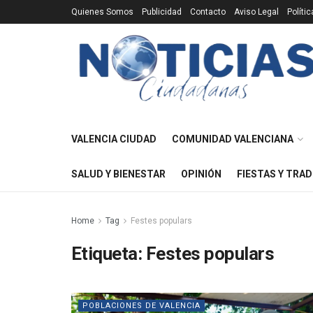
Quienes Somos
Publicidad
Contacto
Aviso Legal
Políti
VALENCIA CIUDAD
COMUNIDAD VALENCIANA
SALUD Y BIENESTAR
OPINIÓN
FIESTAS Y TRAD
Home
Tag
Festes populars
Etiqueta:
Festes populars
POBLACIONES DE VALENCIA