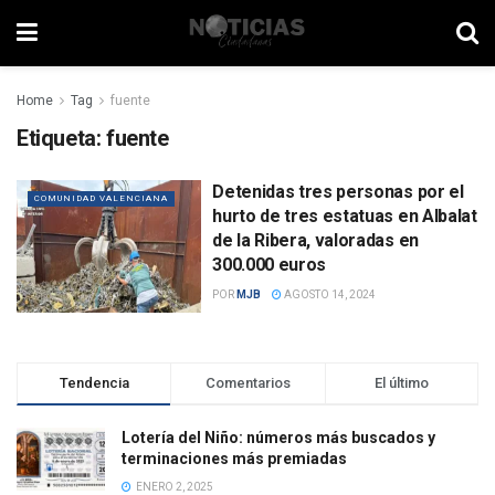
Home
Tag
fuente
Etiqueta:
fuente
Detenidas tres personas por el
COMUNIDAD VALENCIANA
hurto de tres estatuas en Albalat
de la Ribera, valoradas en
300.000 euros
POR
MJB
AGOSTO 14, 2024
Tendencia
Comentarios
El último
Lotería del Niño: números más buscados y
terminaciones más premiadas
ENERO 2, 2025