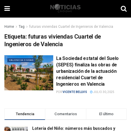
Home
Tag
futuras viviendas Cuartel de Ingenieros de Valencia
Etiqueta:
futuras viviendas Cuartel de
Ingenieros de Valencia
La Sociedad estatal del Suelo
VALENCIA CIUDAD
(SEPES) finaliza las obras de
urbanización de la actuación
residencial Cuartel de
Ingenieros en Valencia
POR
VICENTE BELLVIS
JULIO 30, 2025
Tendencia
Comentarios
El último
Lotería del Niño: números más buscados y