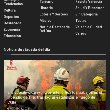
Consejos Y
Turismo
Revista Valencia
Tendencias
Historia
Salud Y Bienestar
Cultura
Lotería Y Sorteos
Sin Categoría
Deportes
Música
Teatro
Destacada
Noticia Destacada
Valencia Ciudad
Economía
Del Día
Varios
Educación
Noticia destacada del día
El dispositivo de extinción intensifica los trabajos en el
incendio de Tírig tras lograr estabilizar el fuego de
Culla
AGOSTO 8, 2026