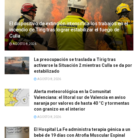
El dispositivo de extinción intensifica los trabajos en el
incendio de Tírig tras lograr estabilizar el fuego de
Culla
AGOSTO 8, 2026
La preocupación se traslada a Tírig tras
activarse la Situación 2 mientras Culla se da por
estabilizado
AGOSTO 8, 2026
Alerta meteorológica en la Comunitat
Valenciana: el litoral sur de Valencia en aviso
naranja por valores de hasta 40 °C y tormentas
con granizo en el interior
AGOSTO 8, 2026
El Hospital La Fe administra terapia génica a un
bebé de 19 días con Atrofia Muscular Espinal