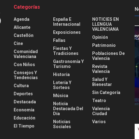
Categorías
N
Agenda
España E
NOTICIES EN
Internacional
LLENGUA
Alicante
VALENCIANA
Exposiciones
Castellón
Opinión
Fallas
Cine
Patrimonio
Fiestas Y
Comunidad
Tradiciones
Poblaciones De
Valenciana
Valencia
Gastronomía Y
Con Niños
Turismo
Revista
Valencia
Consejos Y
Historia
Tendencias
Salud Y
Lotería Y
Bienestar
Cultura
Sorteos
Sin Categoría
Deportes
Música
Teatro
Destacada
Noticia
Destacada Del
Valencia
Economía
Día
Ciudad
Educación
Noticias
Varios
El Tiempo
Sociales