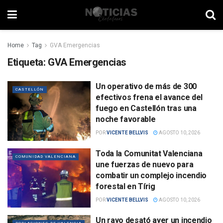
Home
Tag
GVA Emergencias
Etiqueta:
GVA Emergencias
Un operativo de más de 300
CASTELLÓN
efectivos frena el avance del
fuego en Castellón tras una
noche favorable
POR
VICENTE BELLVIS
AGOSTO 10, 2026
Toda la Comunitat Valenciana
COMUNIDAD VALENCIANA
une fuerzas de nuevo para
combatir un complejo incendio
forestal en Tírig
POR
VICENTE BELLVIS
AGOSTO 10, 2026
Un rayo desató ayer un incendio