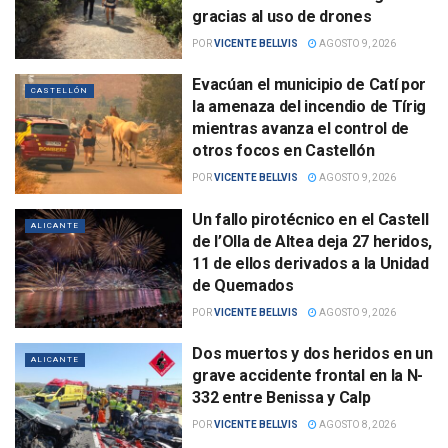
gracias al uso de drones
POR
VICENTE BELLVIS
AGOSTO 9, 2026
Evacúan el municipio de Catí por
CASTELLÓN
la amenaza del incendio de Tírig
mientras avanza el control de
otros focos en Castellón
POR
VICENTE BELLVIS
AGOSTO 9, 2026
Un fallo pirotécnico en el Castell
ALICANTE
de l’Olla de Altea deja 27 heridos,
11 de ellos derivados a la Unidad
de Quemados
POR
VICENTE BELLVIS
AGOSTO 9, 2026
Dos muertos y dos heridos en un
ALICANTE
grave accidente frontal en la N-
332 entre Benissa y Calp
POR
VICENTE BELLVIS
AGOSTO 8, 2026