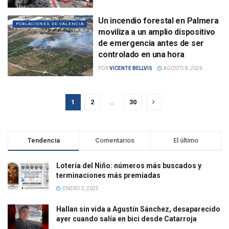
Un incendio forestal en Palmera
POBLACIONES DE VALENCIA
moviliza a un amplio dispositivo
de emergencia antes de ser
controlado en una hora
POR
VICENTE BELLVIS
AGOSTO 8, 2026
1
2
…
30
Tendencia
Comentarios
El último
Lotería del Niño: números más buscados y
terminaciones más premiadas
ENERO 2, 2025
Hallan sin vida a Agustín Sánchez, desaparecido
ayer cuando salía en bici desde Catarroja