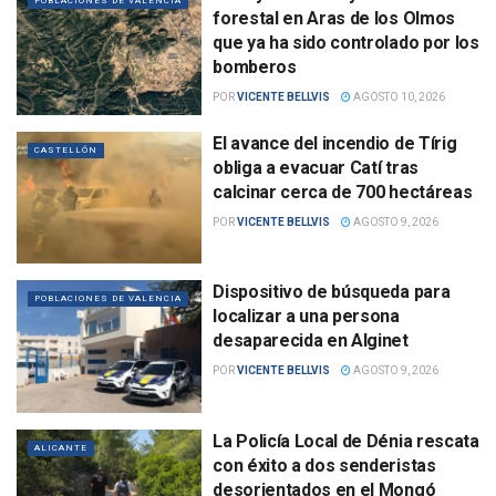
POBLACIONES DE VALENCIA
forestal en Aras de los Olmos
que ya ha sido controlado por los
bomberos
POR
VICENTE BELLVIS
AGOSTO 10, 2026
El avance del incendio de Tírig
CASTELLÓN
obliga a evacuar Catí tras
calcinar cerca de 700 hectáreas
POR
VICENTE BELLVIS
AGOSTO 9, 2026
Dispositivo de búsqueda para
POBLACIONES DE VALENCIA
localizar a una persona
desaparecida en Alginet
POR
VICENTE BELLVIS
AGOSTO 9, 2026
La Policía Local de Dénia rescata
ALICANTE
con éxito a dos senderistas
desorientados en el Mongó