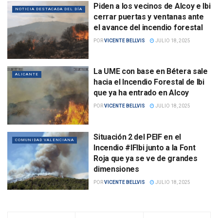
Piden a los vecinos de Alcoy e Ibi
NOTICIA DESTACADA DEL DÍA
cerrar puertas y ventanas ante
el avance del incendio forestal
POR
VICENTE BELLVIS
JULIO 18, 2025
La UME con base en Bétera sale
ALICANTE
hacia el Incendio Forestal de Ibi
que ya ha entrado en Alcoy
POR
VICENTE BELLVIS
JULIO 18, 2025
Situación 2 del PEIF en el
COMUNIDAD VALENCIANA
Incendio #IFIbi junto a la Font
Roja que ya se ve de grandes
dimensiones
POR
VICENTE BELLVIS
JULIO 18, 2025