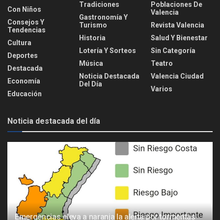
Tradiciones
Poblaciones De
Con Niños
Valencia
Gastronomía Y
Consejos Y
Turismo
Revista Valencia
Tendencias
Historia
Salud Y Bienestar
Cultura
Lotería Y Sorteos
Sin Categoría
Deportes
Música
Teatro
Destacada
Noticia Destacada
Valencia Ciudad
Economía
Del Día
Varios
Educación
Noticia destacada del día
Emergencias eleva a naranja la alerta por tormentas