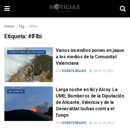
Home
Tag
#IFIbi
Etiqueta:
#IFIbi
Varios incendios ponen en jaque
COMUNIDAD VALENCIANA
a los medios de la Comunitat
Valenciana
POR
VICENTE BELLVIS
JULIO 19, 2025
Larga noche en Ibi y Alcoy. La
ALICANTE
UME, Bomberos de la Diputación
de Alicante, Valencia y de la
Generalitat luchan contra el
fuego
POR
VICENTE BELLVIS
JULIO 18, 2025