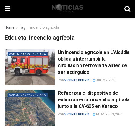
Home
Tag
incendio agrícola
Etiqueta:
incendio agrícola
Un incendio agrícola en L’Alcúdia
COMUNIDAD VALENCIANA
obliga a interrumpir la
circulación ferroviaria antes de
ser extinguido
POR
VICENTE BELLVIS
JULIO 7, 2026
Refuerzan el dispositivo de
COMUNIDAD VALENCIANA
extinción en un incendio agrícola
junto a la CV-605 en Xeraco
POR
VICENTE BELLVIS
FEBRERO 13, 2026