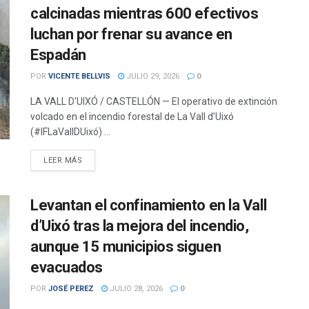
calcinadas mientras 600 efectivos
luchan por frenar su avance en
Espadán
POR
VICENTE BELLVIS
JULIO 29, 2026
0
LA VALL D'UIXÓ / CASTELLÓN — El operativo de extinción
volcado en el incendio forestal de La Vall d’Uixó
(#IFLaVallDUixó) ...
DETAILS
LEER MÁS
Levantan el confinamiento en la Vall
d’Uixó tras la mejora del incendio,
aunque 15 municipios siguen
evacuados
POR
JOSÉ PEREZ
JULIO 28, 2026
0