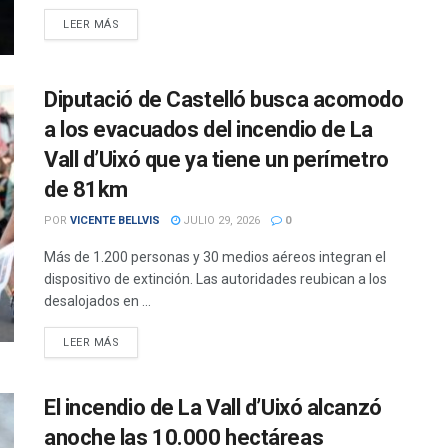
DETAILS
LEER MÁS
Diputació de Castelló busca acomodo
a los evacuados del incendio de La
Vall d’Uixó que ya tiene un perímetro
de 81km
POR
VICENTE BELLVIS
JULIO 29, 2026
0
Más de 1.200 personas y 30 medios aéreos integran el
dispositivo de extinción. Las autoridades reubican a los
desalojados en ...
DETAILS
LEER MÁS
El incendio de La Vall d’Uixó alcanzó
anoche las 10.000 hectáreas