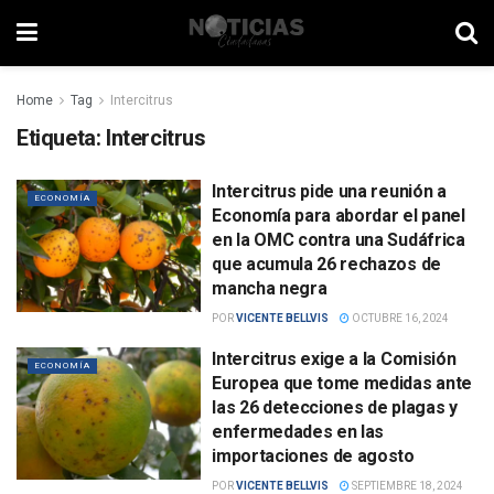
Home
Tag
Intercitrus
Etiqueta:
Intercitrus
Intercitrus pide una reunión a
ECONOMÍA
Economía para abordar el panel
en la OMC contra una Sudáfrica
que acumula 26 rechazos de
mancha negra
POR
VICENTE BELLVIS
OCTUBRE 16, 2024
Intercitrus exige a la Comisión
ECONOMÍA
Europea que tome medidas ante
las 26 detecciones de plagas y
enfermedades en las
importaciones de agosto
POR
VICENTE BELLVIS
SEPTIEMBRE 18, 2024