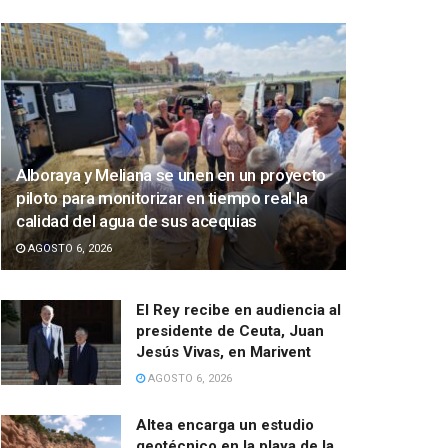
Alboraya y Meliana se unen en un proyecto
piloto para monitorizar en tiempo real la
calidad del agua de sus acequias
AGOSTO 6, 2026
El Rey recibe en audiencia al
presidente de Ceuta, Juan
Jesús Vivas, en Marivent
AGOSTO 6, 2026
Altea encarga un estudio
geotécnico en la playa de la