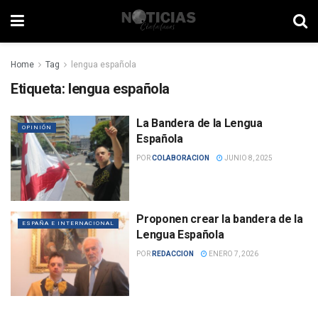
Home
Tag
lengua española
Etiqueta:
lengua española
La Bandera de la Lengua
OPINIÓN
Española
POR
COLABORACION
JUNIO 8, 2025
Proponen crear la bandera de la
ESPAÑA E INTERNACIONAL
Lengua Española
POR
REDACCION
ENERO 7, 2026