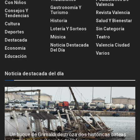
Con Niños
Valencia
Gastronomía Y
Consejos Y
Turismo
Revista Valencia
Tendencias
Historia
Salud Y Bienestar
Cultura
Lotería Y Sorteos
Sin Categoría
Deportes
Música
Teatro
Destacada
Noticia Destacada
Valencia Ciudad
Economía
Del Día
Varios
Educación
Noticia destacada del día
Un buque de Grimaldi destroza dos históricas bateas