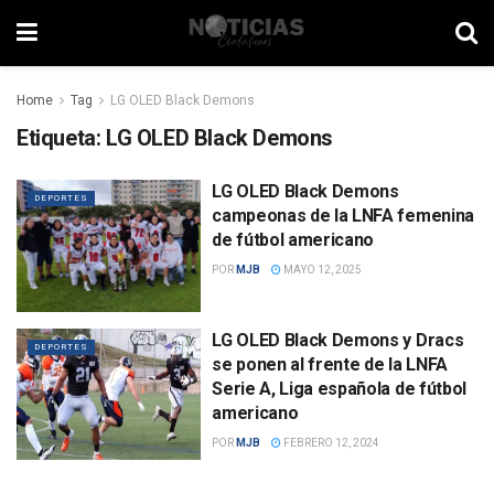
Home
Tag
LG OLED Black Demons
Etiqueta:
LG OLED Black Demons
LG OLED Black Demons
DEPORTES
campeonas de la LNFA femenina
de fútbol americano
POR
MJB
MAYO 12, 2025
LG OLED Black Demons y Dracs
DEPORTES
se ponen al frente de la LNFA
Serie A, Liga española de fútbol
americano
POR
MJB
FEBRERO 12, 2024