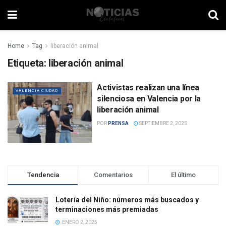
Home
Tag
liberación animal
Etiqueta:
liberación animal
Activistas realizan una línea
VALENCIA CIUDAD
silenciosa en Valencia por la
liberación animal
POR
PRENSA
SEPTIEMBRE 2, 2025
Tendencia
Comentarios
El último
Lotería del Niño: números más buscados y
terminaciones más premiadas
ENERO 2, 2025