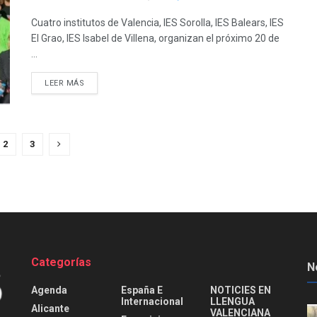
Cuatro institutos de Valencia, IES Sorolla, IES Balears, IES
El Grao, IES Isabel de Villena, organizan el próximo 20 de
...
DETAILS
LEER MÁS
2
3
Categorías
N
Agenda
España E
NOTICIES EN
Internacional
LLENGUA
Alicante
VALENCIANA