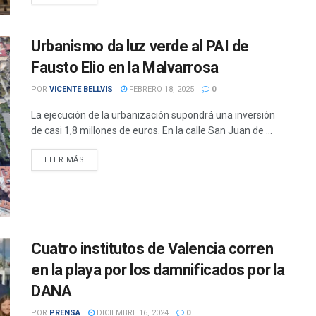
Urbanismo da luz verde al PAI de
Fausto Elio en la Malvarrosa
POR
VICENTE BELLVIS
FEBRERO 18, 2025
0
La ejecución de la urbanización supondrá una inversión
de casi 1,8 millones de euros. En la calle San Juan de ...
DETAILS
LEER MÁS
Cuatro institutos de Valencia corren
en la playa por los damnificados por la
DANA
POR
PRENSA
DICIEMBRE 16, 2024
0