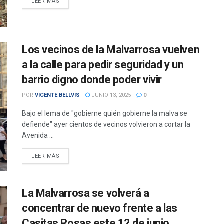
DETAILS
LEER MÁS
Los vecinos de la Malvarrosa vuelven
a la calle para pedir seguridad y un
barrio digno donde poder vivir
POR
VICENTE BELLVIS
JUNIO 13, 2025
0
Bajo el lema de "gobierne quién gobierne la malva se
defiende" ayer cientos de vecinos volvieron a cortar la
Avenida ...
DETAILS
LEER MÁS
La Malvarrosa se volverá a
concentrar de nuevo frente a las
Casitas Rosas este 12 de junio