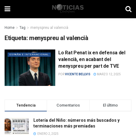
Home
Tag
menyspreu al valencià
Etiqueta:
menyspreu al valencià
Lo Rat Penat ix en defensa del
ESPAÑA E INTERNACIONAL
valencià, en acabant del
menyspreu per part de TVE
POR
VICENTE BELLVIS
MARZO 12, 2025
Tendencia
Comentarios
El último
Lotería del Niño: números más buscados y
terminaciones más premiadas
ENERO 2, 2025