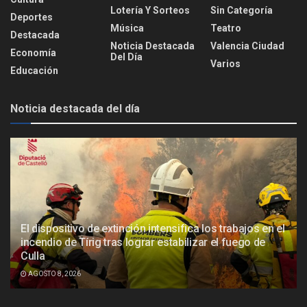
Lotería Y Sorteos
Sin Categoría
Deportes
Música
Teatro
Destacada
Noticia Destacada
Valencia Ciudad
Economía
Del Día
Varios
Educación
Noticia destacada del día
El dispositivo de extinción intensifica los trabajos en el
incendio de Tírig tras lograr estabilizar el fuego de
Culla
AGOSTO 8, 2026