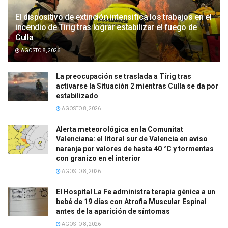
El dispositivo de extinción intensifica los trabajos en el
incendio de Tírig tras lograr estabilizar el fuego de
Culla
AGOSTO 8, 2026
La preocupación se traslada a Tírig tras
activarse la Situación 2 mientras Culla se da por
estabilizado
AGOSTO 8, 2026
Alerta meteorológica en la Comunitat
Valenciana: el litoral sur de Valencia en aviso
naranja por valores de hasta 40 °C y tormentas
con granizo en el interior
AGOSTO 8, 2026
El Hospital La Fe administra terapia génica a un
bebé de 19 días con Atrofia Muscular Espinal
antes de la aparición de síntomas
AGOSTO 8, 2026