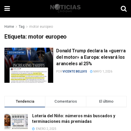
Home
Tag
motor europeo
Etiqueta:
motor europeo
Donald Trump declara la «guerra
ECONOMÍA
del motor» a Europa: elevará los
aranceles al 25%
POR
VICENTE BELLVIS
MAYO 1, 2026
Tendencia
Comentarios
El último
Lotería del Niño: números más buscados y
terminaciones más premiadas
ENERO 2, 2025