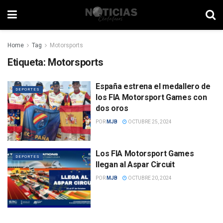
Home
Tag
Motorsports
Etiqueta:
Motorsports
España estrena el medallero de
DEPORTES
los FIA Motorsport Games con
dos oros
POR
MJB
OCTUBRE 25, 2024
Los FIA Motorsport Games
DEPORTES
llegan al Aspar Circuit
POR
MJB
OCTUBRE 20, 2024