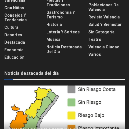
Valenciana
Fiestas Y
Tradiciones
Poblaciones De
Con Niños
Valencia
Gastronomía Y
Consejos Y
Turismo
Revista Valencia
Tendencias
Historia
Salud Y Bienestar
Cultura
Lotería Y Sorteos
Sin Categoría
Deportes
Música
Teatro
Destacada
Noticia Destacada
Valencia Ciudad
Economía
Del Día
Varios
Educación
Noticia destacada del día