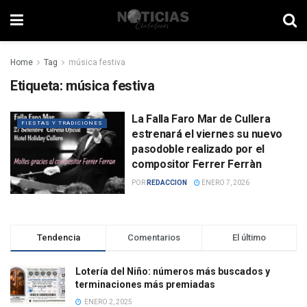
Home
Tag
música festiva
Etiqueta:
música festiva
La Falla Faro Mar de Cullera
FIESTAS Y TRADICIONES
estrenará el viernes su nuevo
pasodoble realizado por el
compositor Ferrer Ferràn
POR
REDACCION
ENERO 7, 2026
Tendencia
Comentarios
El último
Lotería del Niño: números más buscados y
terminaciones más premiadas
ENERO 2, 2025