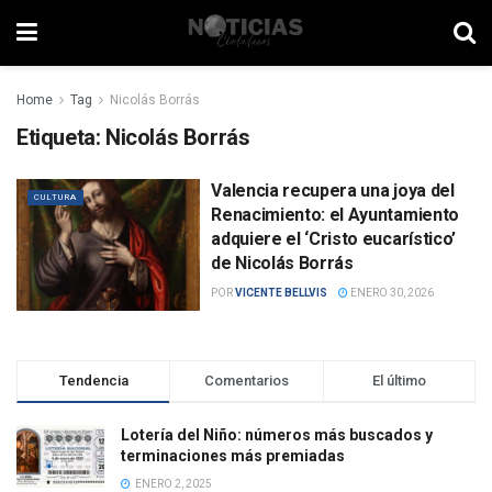
Home
Tag
Nicolás Borrás
Etiqueta:
Nicolás Borrás
Valencia recupera una joya del
CULTURA
Renacimiento: el Ayuntamiento
adquiere el ‘Cristo eucarístico’
de Nicolás Borrás
POR
VICENTE BELLVIS
ENERO 30, 2026
Tendencia
Comentarios
El último
Lotería del Niño: números más buscados y
terminaciones más premiadas
ENERO 2, 2025