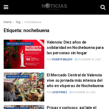
Home
Tag
nochebuena
Etiqueta:
nochebuena
Valencia: Diez años de
NOTICIAS SOCIALES
solidaridad en Nochebuena para
las personas sin hogar
POR
VICENTE BELLVIS
DICIEMBRE 24, 2025
El Mercado Central de Valencia
VALENCIA CIUDAD
vive su jornada más intensa del
año en vísperas de Nochebuena
POR
JOSÉ PEREZ
DICIEMBRE 24, 2025
Prisas y curiosos: así late el