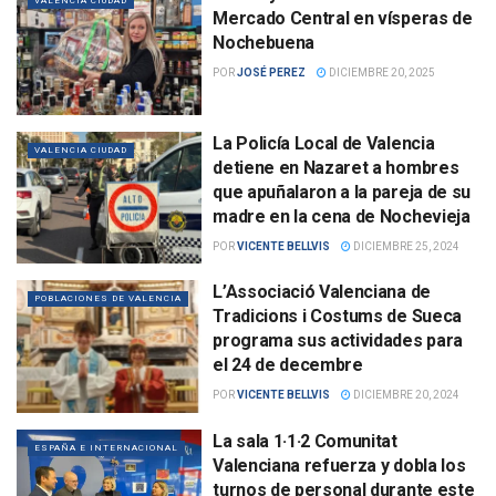
VALENCIA CIUDAD
Mercado Central en vísperas de
Nochebuena
POR
JOSÉ PEREZ
DICIEMBRE 20, 2025
La Policía Local de Valencia
VALENCIA CIUDAD
detiene en Nazaret a hombres
que apuñalaron a la pareja de su
madre en la cena de Nochevieja
POR
VICENTE BELLVIS
DICIEMBRE 25, 2024
L’Associació Valenciana de
POBLACIONES DE VALENCIA
Tradicions i Costums de Sueca
programa sus actividades para
el 24 de decembre
POR
VICENTE BELLVIS
DICIEMBRE 20, 2024
La sala 1·1·2 Comunitat
ESPAÑA E INTERNACIONAL
Valenciana refuerza y dobla los
turnos de personal durante este