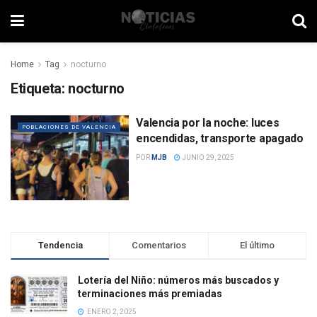
Home
Tag
nocturno
Etiqueta:
nocturno
Valencia por la noche: luces
POBLACIONES DE VALENCIA
encendidas, transporte apagado
POR
MJB
JUNIO 29, 2025
Tendencia
Comentarios
El último
Lotería del Niño: números más buscados y
terminaciones más premiadas
ENERO 2, 2025