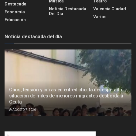
Música
Teatro
Destacada
Noticia Destacada
Valencia Ciudad
Economía
Del Día
Varios
Educación
Noticia destacada del día
Caos, tensión y cifras en entredicho: la desesperada
situación de miles de menores migrantes desborda a
Ceuta
AGOSTO 7, 2026