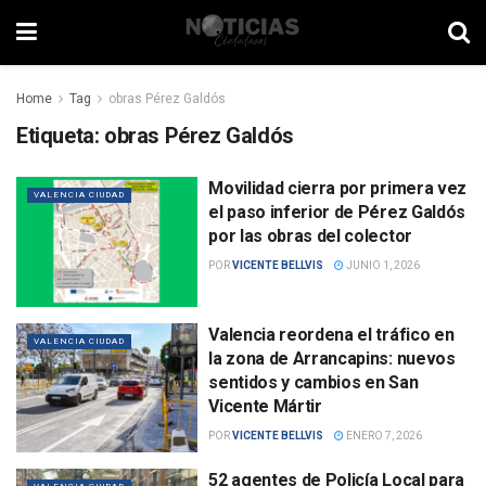
Home
Tag
obras Pérez Galdós
Etiqueta:
obras Pérez Galdós
Movilidad cierra por primera vez
VALENCIA CIUDAD
el paso inferior de Pérez Galdós
por las obras del colector
POR
VICENTE BELLVIS
JUNIO 1, 2026
Valencia reordena el tráfico en
VALENCIA CIUDAD
la zona de Arrancapins: nuevos
sentidos y cambios en San
Vicente Mártir
POR
VICENTE BELLVIS
ENERO 7, 2026
52 agentes de Policía Local para