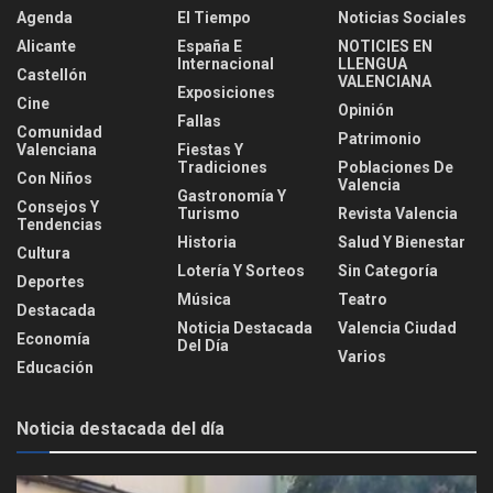
Agenda
El Tiempo
Noticias Sociales
Alicante
España E
NOTICIES EN
Internacional
LLENGUA
Castellón
VALENCIANA
Exposiciones
Cine
Opinión
Fallas
Comunidad
Patrimonio
Valenciana
Fiestas Y
Tradiciones
Poblaciones De
Con Niños
Valencia
Gastronomía Y
Consejos Y
Turismo
Revista Valencia
Tendencias
Historia
Salud Y Bienestar
Cultura
Lotería Y Sorteos
Sin Categoría
Deportes
Música
Teatro
Destacada
Noticia Destacada
Valencia Ciudad
Economía
Del Día
Varios
Educación
Noticia destacada del día