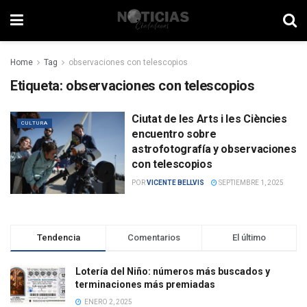
Home
Tag
observaciones con telescopios
Etiqueta:
observaciones con telescopios
Ciutat de les Arts i les Ciències
CULTURA
encuentro sobre
astrofotografía y observaciones
con telescopios
POR
VICENTE BELLVIS
SEPTIEMBRE 1, 2025
Tendencia
Comentarios
El último
Lotería del Niño: números más buscados y
terminaciones más premiadas
ENERO 2, 2025