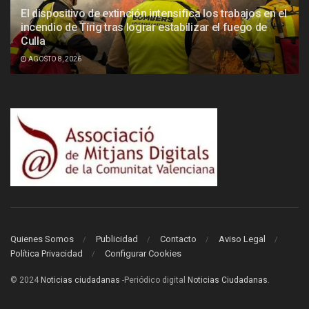
El dispositivo de extinción intensifica los trabajos en el
incendio de Tírig tras lograr estabilizar el fuego de
Culla
AGOSTO 8, 2026
Quienes Somos
Publicidad
Contacto
Aviso Legal
Política Privacidad
Configurar Cookies
© 2024
Noticias ciudadanas
-Periódico digital
Noticias Ciudadanas
.