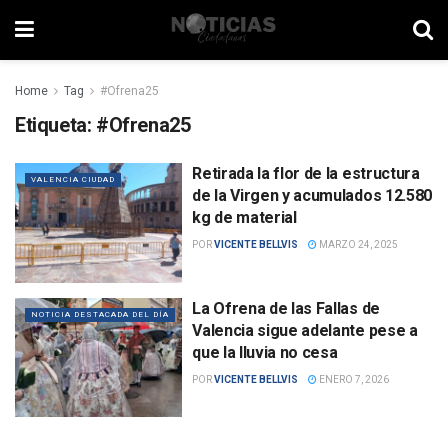
Home
Tag
#Ofrena25
Etiqueta:
#Ofrena25
Retirada la flor de la estructura
VALENCIA CIUDAD
de la Virgen y acumulados 12.580
kg de material
POR
VICENTE BELLVIS
MARZO 24, 2025
La Ofrena de las Fallas de
NOTICIA DESTACADA DEL DÍA
Valencia sigue adelante pese a
que la lluvia no cesa
POR
VICENTE BELLVIS
ENERO 7, 2026