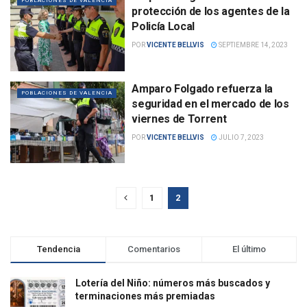
POBLACIONES DE VALENCIA
protección de los agentes de la
Policía Local
POR
VICENTE BELLVIS
SEPTIEMBRE 14, 2023
Amparo Folgado refuerza la
POBLACIONES DE VALENCIA
seguridad en el mercado de los
viernes de Torrent
POR
VICENTE BELLVIS
JULIO 7, 2023
1
2
Tendencia
Comentarios
El último
Lotería del Niño: números más buscados y
terminaciones más premiadas