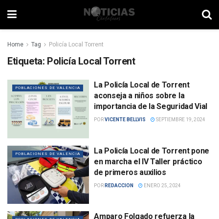
Home
Tag
Policía Local Torrent
Etiqueta:
Policía Local Torrent
La Policía Local de Torrent
POBLACIONES DE VALENCIA
aconseja a niños sobre la
importancia de la Seguridad Vial
POR
VICENTE BELLVIS
SEPTIEMBRE 19, 2024
La Policía Local de Torrent pone
POBLACIONES DE VALENCIA
en marcha el IV Taller práctico
de primeros auxilios
POR
REDACCION
ENERO 25, 2024
Amparo Folgado refuerza la