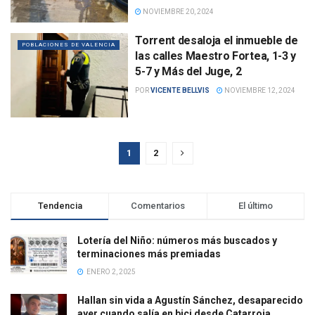
NOVIEMBRE 20, 2024
Torrent desaloja el inmueble de
POBLACIONES DE VALENCIA
las calles Maestro Fortea, 1-3 y
5-7 y Más del Juge, 2
POR
VICENTE BELLVIS
NOVIEMBRE 12, 2024
1
2
Tendencia
Comentarios
El último
Lotería del Niño: números más buscados y
terminaciones más premiadas
ENERO 2, 2025
Hallan sin vida a Agustín Sánchez, desaparecido
ayer cuando salía en bici desde Catarroja