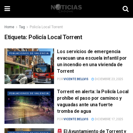
Home
Tag
Policía Local Torrent
Etiqueta:
Policía Local Torrent
Los servicios de emergencia
POBLACIONES DE VALENCIA
evacuan una escuela infantil por
un incendio en una vivienda de
Torrent
POR
VICENTE BELLVIS
DICIEMBRE 23, 2025
Torrent en alerta: la Policía Local
POBLACIONES DE VALENCIA
prohíbe el paso por caminos y
vaguadas ante una fuerte
tromba de agua
POR
VICENTE BELLVIS
DICIEMBRE 17, 2025
El Ayuntamiento de Torrent y