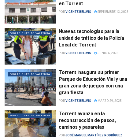
en Torrent
POR
VICENTE BELLVIS
SEPTIEMBRE 13, 2025
Nuevas tecnologías para la
POBLACIONES DE VALENCIA
unidad de tráfico de la Policía
Local de Torrent
POR
VICENTE BELLVIS
JUNIO 6, 2025
Torrent inaugura su primer
POBLACIONES DE VALENCIA
Parque de Educación Vial y una
gran zona de juegos con una
gran fiesta
POR
VICENTE BELLVIS
MARZO 29, 2025
Torrent avanza en la
POBLACIONES DE VALENCIA
reconstrucción de pasos,
caminos y pasarelas
POR
JOSÉ MANUEL MARTÍNEZ RODRÍGUEZ