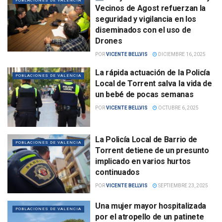
POBLACIONES DE VALENCIA
Vecinos de Agost refuerzan la
seguridad y vigilancia en los
diseminados con el uso de
Drones
POR
VICENTE BELLVIS
DICIEMBRE 16, 2025
La rápida actuación de la Policía
POBLACIONES DE VALENCIA
Local de Torrent salva la vida de
un bebé de pocas semanas
POR
VICENTE BELLVIS
OCTUBRE 6, 2025
La Policía Local de Barrio de
POBLACIONES DE VALENCIA
Torrent detiene de un presunto
implicado en varios hurtos
continuados
POR
VICENTE BELLVIS
SEPTIEMBRE 23, 2025
Una mujer mayor hospitalizada
POBLACIONES DE VALENCIA
por el atropello de un patinete