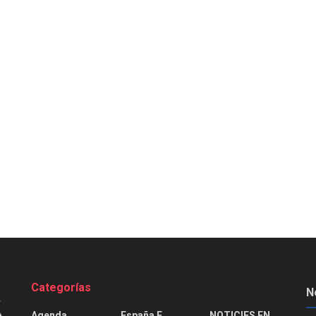
Categorías
N
Agenda
España E
NOTICIES EN