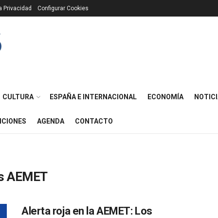
ca Privacidad
Configurar Cookies
CULTURA
ESPAÑA E INTERNACIONAL
ECONOMÍA
NOTICI
ICIONES
AGENDA
CONTACTO
es AEMET
Alerta roja en la AEMET: Los