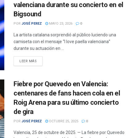
valenciana durante su concierto en el
Bigsound
POR
JOSÉ PEREZ
MAYO 23, 2026
0
La artista catalana sorprendió al público luciendo una
camiseta con el mensaje “I love paella valenciana”
durante su actuación en ...
DETAILS
LEER MÁS
Fiebre por Quevedo en Valencia:
centenares de fans hacen cola en el
Roig Arena para su último concierto
de gira
POR
JOSÉ PEREZ
OCTUBRE 25, 2025
0
Valencia, 25 de octubre de 2025. — La fiebre por Quevedo