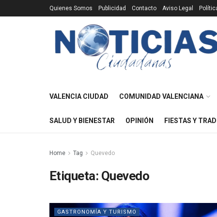
Quienes Somos
Publicidad
Contacto
Aviso Legal
Políti
VALENCIA CIUDAD
COMUNIDAD VALENCIANA
SALUD Y BIENESTAR
OPINIÓN
FIESTAS Y TRAD
Home
Tag
Quevedo
Etiqueta:
Quevedo
GASTRONOMÍA Y TURISMO