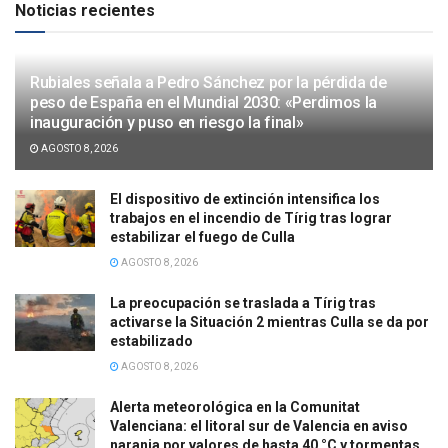
Noticias recientes
Rubiales señala a Pedro Sánchez por la pérdida de
peso de España en el Mundial 2030: «Perdimos la
inauguración y puso en riesgo la final»
AGOSTO 8, 2026
El dispositivo de extinción intensifica los
trabajos en el incendio de Tírig tras lograr
estabilizar el fuego de Culla
AGOSTO 8, 2026
La preocupación se traslada a Tírig tras
activarse la Situación 2 mientras Culla se da por
estabilizado
AGOSTO 8, 2026
Alerta meteorológica en la Comunitat
Valenciana: el litoral sur de Valencia en aviso
naranja por valores de hasta 40 °C y tormentas