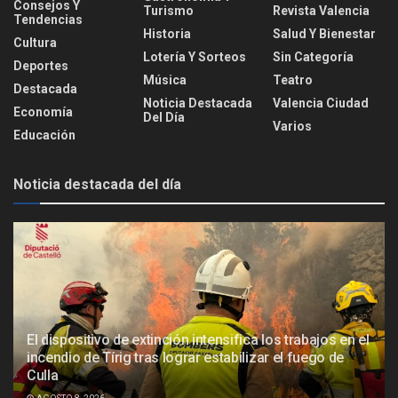
Consejos Y
Turismo
Revista Valencia
Tendencias
Historia
Salud Y Bienestar
Cultura
Lotería Y Sorteos
Sin Categoría
Deportes
Música
Teatro
Destacada
Noticia Destacada
Valencia Ciudad
Economía
Del Día
Varios
Educación
Noticia destacada del día
El dispositivo de extinción intensifica los trabajos en el
incendio de Tírig tras lograr estabilizar el fuego de
Culla