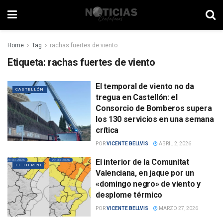
Home
Tag
rachas fuertes de viento
Etiqueta:
rachas fuertes de viento
El temporal de viento no da
CASTELLÓN
tregua en Castellón: el
Consorcio de Bomberos supera
los 130 servicios en una semana
crítica
POR
VICENTE BELLVIS
ABRIL 2, 2026
El interior de la Comunitat
EL TIEMPO
Valenciana, en jaque por un
«domingo negro» de viento y
desplome térmico
POR
VICENTE BELLVIS
MARZO 27, 2026