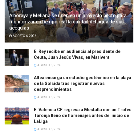
Alboraya y Meliana se unen en un proyecto piloto para
monitorizar en tiempo real la calidad del agua de sus
acequias
AGOSTO 6, 2026
El Rey recibe en audiencia al presidente de
Ceuta, Juan Jesús Vivas, en Marivent
AGOSTO 6, 2026
Altea encarga un estudio geotécnico en la playa
de la Solsida tras registrar nuevos
desprendimientos
AGOSTO 6, 2026
El Valencia CF regresa a Mestalla con un Trofeu
Taronja lleno de homenajes antes del inicio de
LaLiga
AGOSTO 6, 2026