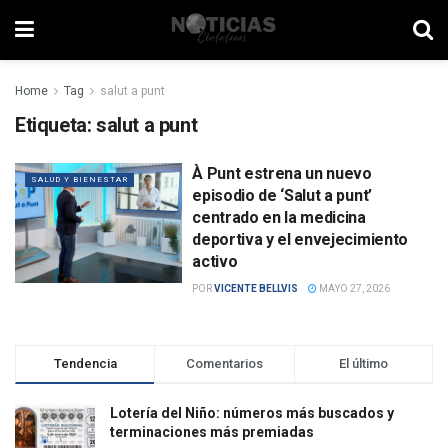
Home
Tag
salut a punt
Etiqueta:
salut a punt
À Punt estrena un nuevo
SALUD Y BIENESTAR
episodio de ‘Salut a punt’
centrado en la medicina
deportiva y el envejecimiento
activo
POR
VICENTE BELLVIS
MAYO 27, 2026
Tendencia
Comentarios
El último
Lotería del Niño: números más buscados y
terminaciones más premiadas