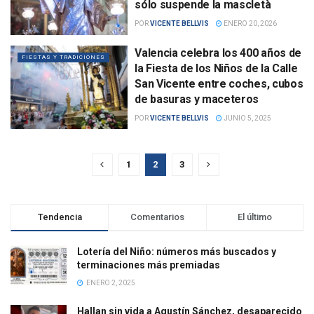
sólo suspende la mascletà
POR
VICENTE BELLVIS
ENERO 20, 2026
Valencia celebra los 400 años de
FIESTAS Y TRADICIONES
la Fiesta de los Niños de la Calle
San Vicente entre coches, cubos
de basuras y maceteros
POR
VICENTE BELLVIS
JUNIO 5, 2025
1
2
3
Tendencia
Comentarios
El último
Lotería del Niño: números más buscados y
terminaciones más premiadas
ENERO 2, 2025
Hallan sin vida a Agustín Sánchez, desaparecido