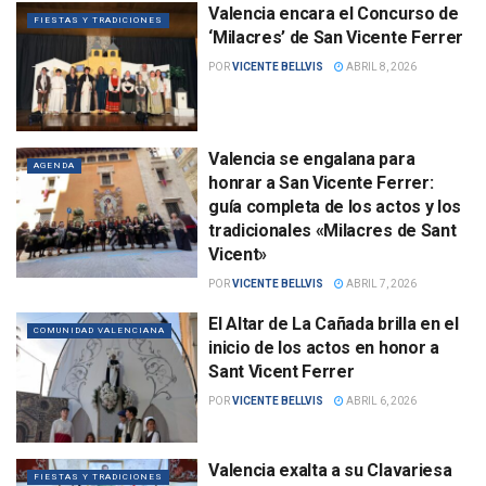
Valencia encara el Concurso de
FIESTAS Y TRADICIONES
‘Milacres’ de San Vicente Ferrer
POR
VICENTE BELLVIS
ABRIL 8, 2026
Valencia se engalana para
AGENDA
honrar a San Vicente Ferrer:
guía completa de los actos y los
tradicionales «Milacres de Sant
Vicent»
POR
VICENTE BELLVIS
ABRIL 7, 2026
El Altar de La Cañada brilla en el
COMUNIDAD VALENCIANA
inicio de los actos en honor a
Sant Vicent Ferrer
POR
VICENTE BELLVIS
ABRIL 6, 2026
Valencia exalta a su Clavariesa
FIESTAS Y TRADICIONES