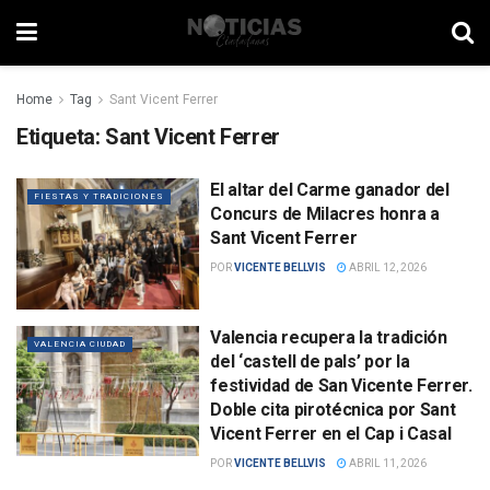
Home
Tag
Sant Vicent Ferrer
Etiqueta:
Sant Vicent Ferrer
El altar del Carme ganador del
FIESTAS Y TRADICIONES
Concurs de Milacres honra a
Sant Vicent Ferrer
POR
VICENTE BELLVIS
ABRIL 12, 2026
Valencia recupera la tradición
VALENCIA CIUDAD
del ‘castell de pals’ por la
festividad de San Vicente Ferrer.
Doble cita pirotécnica por Sant
Vicent Ferrer en el Cap i Casal
POR
VICENTE BELLVIS
ABRIL 11, 2026