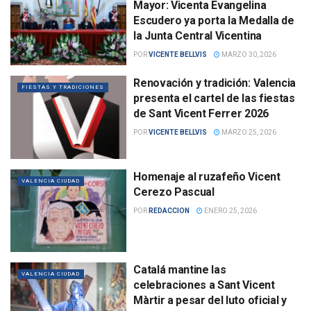
Mayor: Vicenta Evangelina
Escudero ya porta la Medalla de
la Junta Central Vicentina
POR
VICENTE BELLVIS
MARZO 30, 2026
Renovación y tradición: Valencia
FIESTAS Y TRADICIONES
presenta el cartel de las fiestas
de Sant Vicent Ferrer 2026
POR
VICENTE BELLVIS
MARZO 25, 2026
Homenaje al ruzafeño Vicent
VALENCIA CIUDAD
Cerezo Pascual
POR
REDACCION
ENERO 25, 2026
Catalá mantine las
VALENCIA CIUDAD
celebraciones a Sant Vicent
Màrtir a pesar del luto oficial y