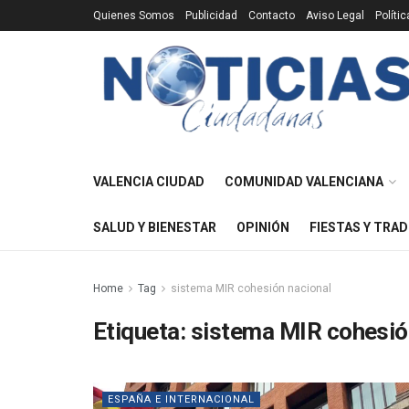
Quienes Somos
Publicidad
Contacto
Aviso Legal
Políti
VALENCIA CIUDAD
COMUNIDAD VALENCIANA
SALUD Y BIENESTAR
OPINIÓN
FIESTAS Y TRAD
Home
Tag
sistema MIR cohesión nacional
Etiqueta:
sistema MIR cohesió
ESPAÑA E INTERNACIONAL