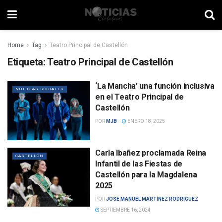
Home
Tag
Teatro Principal de Castellón
Etiqueta:
Teatro Principal de Castellón
‘La Mancha’ una función inclusiva
NOTICIAS SOCIALES
en el Teatro Principal de
Castellón
POR
MJB
ENERO 18, 2025
Carla Ibañez proclamada Reina
CASTELLÓN
Infantil de las Fiestas de
Castellón para la Magdalena
2025
POR
JOSÉ MANUEL MARTÍNEZ RODRÍGUEZ
SEPTIEMBRE 16, 2024