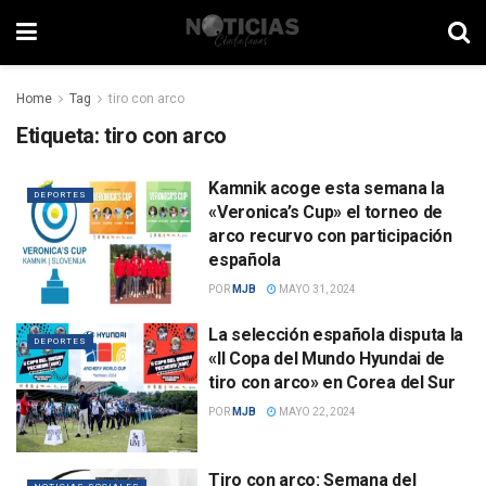
Home
Tag
tiro con arco
Etiqueta:
tiro con arco
Kamnik acoge esta semana la
DEPORTES
«Veronica’s Cup» el torneo de
arco recurvo con participación
española
POR
MJB
MAYO 31, 2024
La selección española disputa la
DEPORTES
«II Copa del Mundo Hyundai de
tiro con arco» en Corea del Sur
POR
MJB
MAYO 22, 2024
Tiro con arco: Semana del