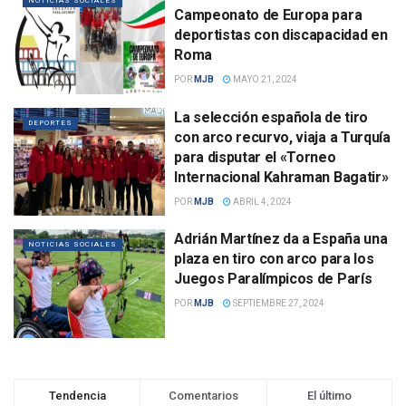
NOTICIAS SOCIALES
Campeonato de Europa para
deportistas con discapacidad en
Roma
POR
MJB
MAYO 21, 2024
La selección española de tiro
DEPORTES
con arco recurvo, viaja a Turquía
para disputar el «Torneo
Internacional Kahraman Bagatir»
POR
MJB
ABRIL 4, 2024
Adrián Martínez da a España una
NOTICIAS SOCIALES
plaza en tiro con arco para los
Juegos Paralímpicos de París
POR
MJB
SEPTIEMBRE 27, 2024
Tendencia
Comentarios
El último