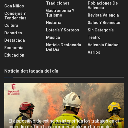
Tradiciones
Poblaciones De
Con Niños
Valencia
Gastronomía Y
Consejos Y
Turismo
Revista Valencia
Tendencias
Historia
Salud Y Bienestar
Cultura
Lotería Y Sorteos
Sin Categoría
Deportes
Música
Teatro
Destacada
Noticia Destacada
Valencia Ciudad
Economía
Del Día
Varios
Educación
Noticia destacada del día
El dispositivo de extinción intensifica los trabajos en el
incendio de Tírig tras lograr estabilizar el fuego de