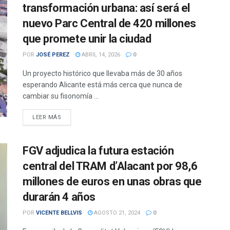
transformación urbana: así será el
nuevo Parc Central de 420 millones
que promete unir la ciudad
POR
JOSÉ PEREZ
ABRIL 14, 2026
0
Un proyecto histórico que llevaba más de 30 años
esperando Alicante está más cerca que nunca de
cambiar su fisonomía ...
DETAILS
LEER MÁS
FGV adjudica la futura estación
central del TRAM d’Alacant por 98,6
millones de euros en unas obras que
durarán 4 años
POR
VICENTE BELLVIS
AGOSTO 21, 2024
0