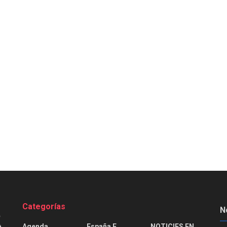
Categorías
N
Agenda
España E
NOTICIES EN