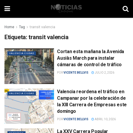
Home
Tag
transit valencia
Etiqueta:
transit valencia
Cortan esta mañana la Avenida
VALENCIA CIUDAD
Ausiàs March para instalar
cámaras de control de tráfico
POR
VICENTE BELLVIS
JULIO 2, 2026
Valencia reordena el tráfico en
VALENCIA CIUDAD
Campanar por la celebración de
la XIII Carrera de Empresas este
domingo
POR
VICENTE BELLVIS
ABRIL 10, 2026
La XXV Carrera Popular