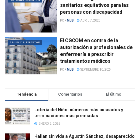
NOTICIAS SOCIALES
sanitarios equitativos para las
personas con discapacidad
POR
MJB
ABRIL 7, 2025
El CGCOM en contra de la
SALUD Y BIENESTAR
autorización a profesionales de
enfermería a prescribir
tratamientos médicos
POR
MJB
SEPTIEMBRE 10, 2024
Tendencia
Comentarios
El último
Lotería del Niño: números más buscados y
terminaciones más premiadas
ENERO 2, 2025
Hallan sin vida a Agustín Sánchez, desaparecido