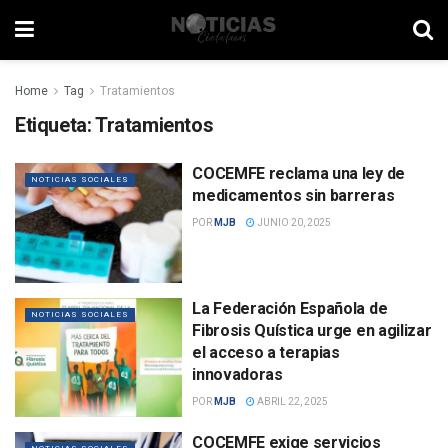
Home
Tag
Tratamientos
Etiqueta:
Tratamientos
COCEMFE reclama una ley de
NOTICIAS SOCIALES
medicamentos sin barreras
POR
MJB
JUNIO 20, 2025
La Federación Española de
NOTICIAS SOCIALES
Fibrosis Quística urge en agilizar
el acceso a terapias
innovadoras
POR
MJB
ABRIL 22, 2025
COCEMFE exige servicios