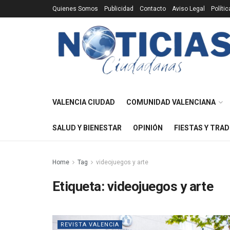
Quienes Somos
Publicidad
Contacto
Aviso Legal
Políti
VALENCIA CIUDAD
COMUNIDAD VALENCIANA
SALUD Y BIENESTAR
OPINIÓN
FIESTAS Y TRAD
Home
Tag
videojuegos y arte
Etiqueta:
videojuegos y arte
REVISTA VALENCIA