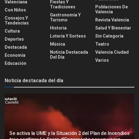
Valenciana
Fiestas Y
Tradiciones
Poblaciones De
Con Niños
Valencia
Gastronomía Y
Consejos Y
Turismo
Revista Valencia
Tendencias
Historia
Salud Y Bienestar
Cultura
Lotería Y Sorteos
Sin Categoría
Deportes
Música
Teatro
Destacada
Noticia Destacada
Valencia Ciudad
Economía
Del Día
Varios
Educación
Noticia destacada del día
Se activa la UME y la Situación 2 del Plan de Incendios