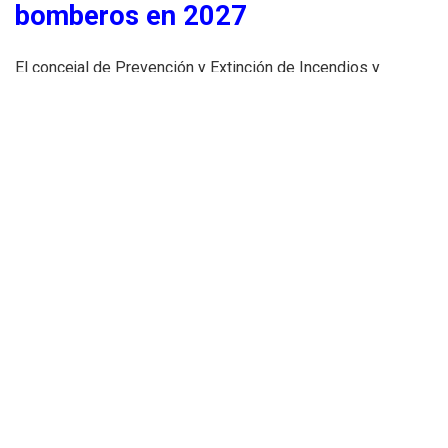
bomberos en 2027
El concejal de Prevención y Extinción de Incendios y
Protección Civil, Juan Carlos Caballero, ha explicado que la
intención municipal es completar todo el proceso selectivo
antes de final de año.
De esta manera, los nuevos efectivos podrían incorporarse
al servicio a comienzos de 2027.
Con estas nuevas incorporaciones, el Cuerpo Municipal de
Bomberos de Valencia alcanzará aproximadamente:
500 efectivos uniformados,
sin contar el personal administrativo.
Valencia refuerza el servicio de